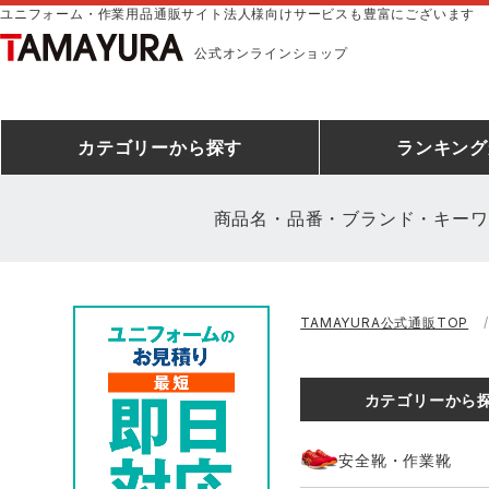
ユニフォーム・作業用品通販サイト法人様向けサービスも豊富にございます
公式オンラインショップ
カテゴリー
から探す
ランキング
商品名・品番・ブランド・キーワ
安全靴ランキング
アシックス
建設・建築作業服
安全靴・作業靴
ミズノ
安全靴ス
製造・工
シ
TAMAYURA公式通販TOP
ミズノ安全靴ランキング
農作業服
防寒着
作業着ラ
電気・設
作
アイズフロンティア
TSDESIGN
カテゴリーから
空調服ランキング
DIY・日曜大工作業服
コンプレッションウェア
コンプレ
飲食店ユ
作
クロダルマ
桑和
安全靴・作業靴
レインウェアランキング
夜間・高視認性安全服
ヤッケ
アイズフロ
医療白衣
作