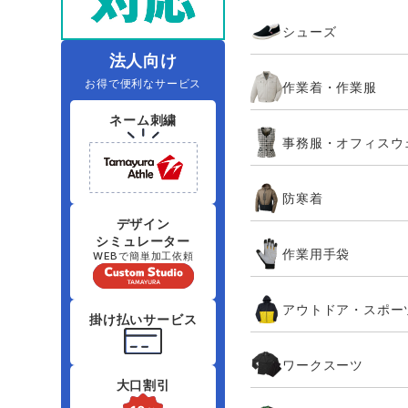
住商モンブラン
ボンマックス
シューズ
アイトス ランキング
ファン付きウェア（空調服シリー
ジーベック
電
シンメン
ズ）
日進ゴム
法人向け
お得で便利なサービス
作業着・作業服
ニオイクリア
タカヤ商事
ネーム刺繍
事務服・オフィスウ
アタックベース
サンエス
防寒着
弘進ゴム
藤井電工
デザイン
シミュレーター
作業用手袋
WEBで簡単加工依頼
アウトドア・スポー
掛け払いサービス
ワークスーツ
大口割引