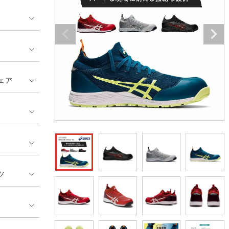
GUSH FORCE
CUP
ネーム刺繍・プリント加工対象
 ランキング
熱ウェア・ヒートウェア
刺繍・プリント加工対象
ハイパーV
丸五
作業着
エアークラフト
自重堂
ニット
ェア
中塚被服
イーブンリバー
ファン付きウェア
福山ゴム工業
ビッグボーン商事株式会
防寒
社
カジュアル
ツ