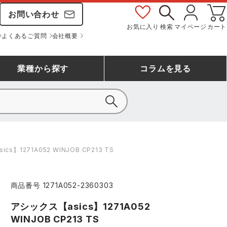
お問い合わせ
お気に入り
検索
マイページ
カート
よくあるご質問
会社概要
業種
から探す
コラム
を見る
シモン
アシックス安全靴ランキング
大工・鳶作業服
事務服(オフィスウェア)
バートル
s】1271A052 WINJOB CP213 TS
ェア
つなぎランキング
自動車整備士作業服
ワークスーツ
コーコス
ジーベック
商品番号
1271A052-2360303
作業用手袋ランキング
清掃・ビルメンテ作業服
レインウェア・カッパ
おたふく手袋
マック
アシックス【asics】1271A052
コーコス ランキング
つなぎ
WINJOB CP213 TS