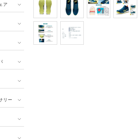
ェア
パ
サリー