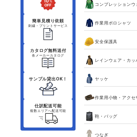
コンプレッションウ
簡単見積り依頼
作業用ポロシャツ
刺繍・プリントサービス
安全保護具
カタログ無料送付
各メーカーカタログ
レインウェア・カッ
ヤッケ
サンプル貸出OK！
作業用小物・アクセ
仕訳配送可能
複数エリアへ配送可能
鞄・バッグ
つなぎ