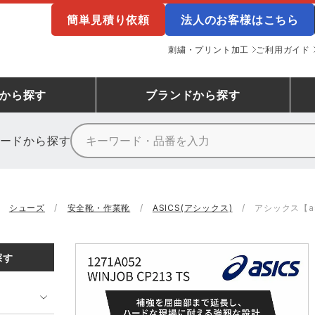
簡単見積り依頼
法人のお客様はこちら
刺繍・プリント加工
ご利用ガイド
から探す
ブランド
から探す
ードから探す
ニーカーランキング
場作業服
ューズ
プーマ
コンバース
シューズランキング
鉄鋼・機械作業服
作業着
（CONVERSE）
シューズ
安全靴・作業靴
ASICS(アシックス)
アシックス【asic
ンキング
備作業服
業用手袋
アウトドアウェアランキング
配達・営業作業服
アウトドア・スポーツウ
寅壱
アイトス株式会社
探す
ッションウェアランキング
ニフォーム
業用ポロシャツ
作業用ポロシャツランキング
運送・倉庫作業服
安全保護具
山田辰
クレヒフク
ンティア ランキング
・介護服
業用小物・アクセサリー類
TSDESIGN ランキング
鞄・バッグ類