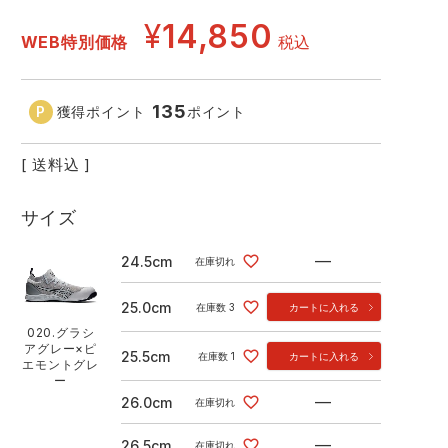
GDジャパン
カーシーカシマ
商品
¥
14,850
WEB特別価格
税込
商品
ムービンカット
グラディエーター
135
獲得ポイント
ポイント
サーヴォ
セロリー 大阪支店
送料込
スターライト工業
東洋物産工業
サイズ
001.ブラック×ブラック
020.グラシ
—
24.5cm
在庫切れ
25.0cm
在庫数
3
カートに入れる
020.グラシ
アグレー×ピ
25.5cm
在庫数
1
カートに入れる
エモントグレ
ー
—
26.0cm
在庫切れ
—
26.5cm
在庫切れ