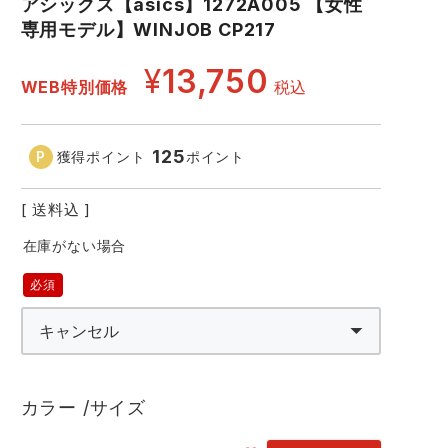
アシックス【asics】1272A005 【女性
コーコス ランキング
つなぎ
専用モデル】WINJOB CP217
GDジャパン
カーシーカシマ
商品
¥
13,750
WEB特別価格
税込
商品
ムービンカット
グラディエーター
125
獲得ポイント
ポイント
サーヴォ
セロリー 大阪支店
送料込
スターライト工業
東洋物産工業
在庫がない場合
001.ブラックxブラック
20
(必
須)
カラー
サイズ