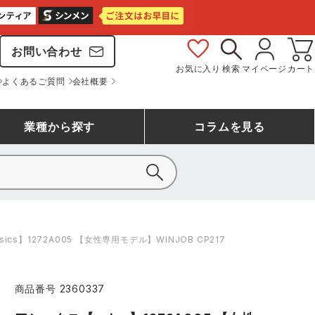
お問い合わせ
お気に入り
検索
マイページ
カート
よくあるご質問
会社概要
業種
から探す
コラム
を見る
シモン
アシックス安全靴ランキング
大工・鳶作業服
事務服(オフィスウェア)
バートル
cs】1272A005 【女性専用モデル】WINJOB CP217
ェア
つなぎランキング
自動車整備士作業服
ワークスーツ
コーコス
ジーベック
商品番号
2360337
作業用手袋ランキング
清掃・ビルメンテ作業服
レインウェア・カッパ
おたふく手袋
マック