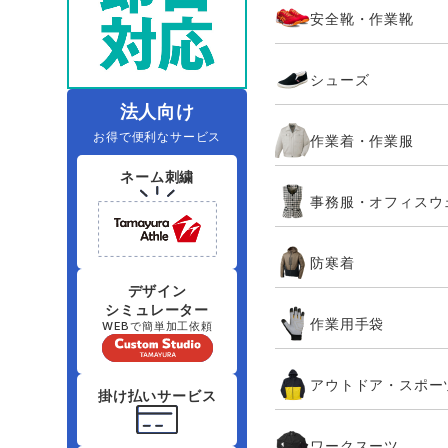
安全靴・作業靴
レインウェアランキング
夜間・高視認性安全服
ヤッケ
アイズフロ
医療白衣
作
住商モンブラン
ボンマックス
シューズ
アイトス ランキング
ファン付きウェア（空調服シリー
ジーベック
電
シンメン
ズ）
日進ゴム
法人向け
お得で便利なサービス
作業着・作業服
ニオイクリア
タカヤ商事
ネーム刺繍
事務服・オフィスウ
アタックベース
サンエス
防寒着
弘進ゴム
藤井電工
デザイン
シミュレーター
作業用手袋
WEBで簡単加工依頼
アウトドア・スポー
掛け払いサービス
ワークスーツ