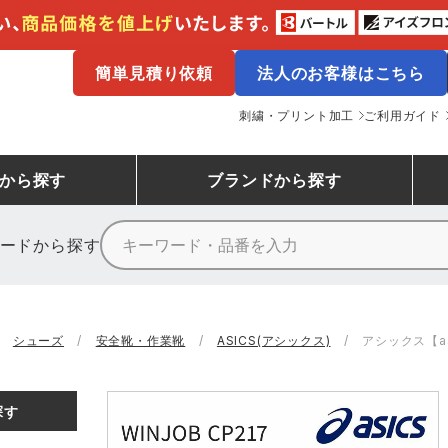
簡単見積り依頼
法人のお客様はこちら
刺繍・プリント加工
ご利用ガイド
から探す
ブランド
から探す
ードから探す
ニーカーランキング
場作業服
ューズ
プーマ
コンバース
シューズランキング
鉄鋼・機械作業服
作業着
（CONVERSE）
シューズ
安全靴・作業靴
ASICS(アシックス)
アシックス【asi
ンキング
備作業服
業用手袋
アウトドアウェアランキング
配達・営業作業服
アウトドア・スポーツウ
寅壱
アイトス株式会社
探す
ッションウェアランキング
ニフォーム
業用ポロシャツ
作業用ポロシャツランキング
運送・倉庫作業服
安全保護具
山田辰
クレヒフク