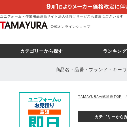
ユニフォーム・作業用品通販サイト法人様向けサービスも豊富にございます
公式オンラインショップ
カテゴリー
から探す
ランキング
商品名・品番・ブランド・キーワ
安全靴ランキング
アシックス
建設・建築作業服
安全靴・作業靴
ミズノ
安全靴ス
製造・工
シ
TAMAYURA公式通販TOP
ミズノ安全靴ランキング
農作業服
防寒着
作業着ラ
電気・設
作
アイズフロンティア
TSDESIGN
カテゴリーから
空調服ランキング
DIY・日曜大工作業服
コンプレッションウェア
コンプレ
飲食店ユ
作
クロダルマ
桑和