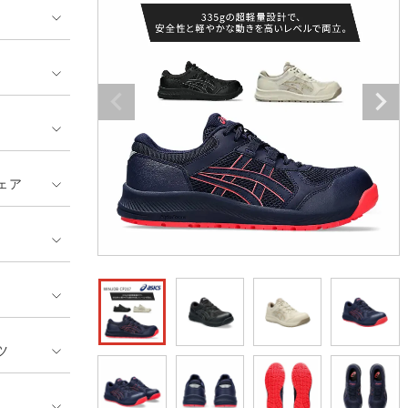
ンティア ランキング
・介護服
業用小物・アクセサリー類
TSDESIGN ランキング
鞄・バッグ類
GUSH FORCE
CUP
ネーム刺繍・プリント加工対象
 ランキング
熱ウェア・ヒートウェア
刺繍・プリント加工対象
ハイパーV
丸五
作業着
エアークラフト
自重堂
ニット
ェア
中塚被服
イーブンリバー
ファン付きウェア
福山ゴム工業
ビッグボーン商事株式会
防寒
社
カジュアル
ツ