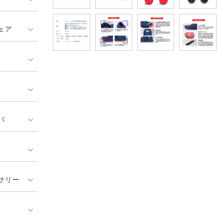
ェア
パ
サリー