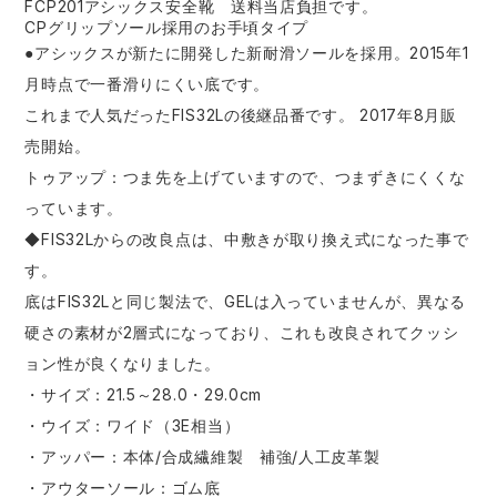
FCP201アシックス安全靴 送料当店負担です。
CPグリップソール採用のお手頃タイプ
●アシックスが新たに開発した新耐滑ソールを採用。2015年1
月時点で一番滑りにくい底です。
これまで人気だったFIS32Lの後継品番です。 2017年8月販
売開始。
トゥアップ：つま先を上げていますので、つまずきにくくな
っています。
◆FIS32Lからの改良点は、中敷きが取り換え式になった事で
す。
底はFIS32Lと同じ製法で、GELは入っていませんが、異なる
硬さの素材が2層式になっており、これも改良されてクッシ
ョン性が良くなりました。
・サイズ：21.5～28.0・29.0cm
・ウイズ：ワイド（3E相当）
・アッパー：本体/合成繊維製 補強/人工皮革製
・アウターソール：ゴム底