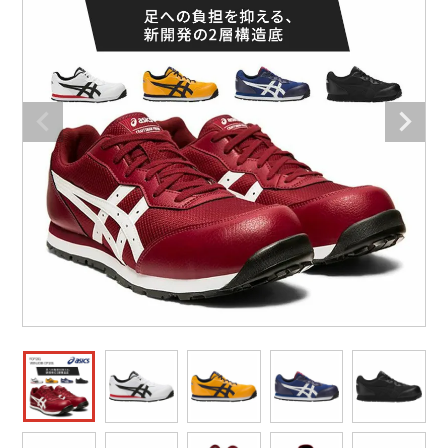
防寒着
ミズノ安全靴ランキング
寅壱
農作業服
アイトス株式会社
作業着ランキング
コーコス
電気・設備作業服
ジーベック
作業用手袋
アウトドアウェアランキング
クロダルマ
配達・営業作業服
桑和
アウトドア・スポーツ
つなぎランキング
山田辰
自動車整備士作業服
クレヒフク
ワークスーツ
空調服ランキング
おたふく手袋
DIY・日曜大工作業服
マック
コンプレッションウェア
コンプレッションウェアランキング
住商モンブラン
飲食店ユニフォーム
ボンマックス
作業用ポロシャツ
作業用ポロシャツランキング
GUSH FORCE
運送・倉庫作業服
CUP
安全保護具
作業用手袋ランキング
GDジャパン
清掃・ビルメンテ作業服
カーシーカシマ
レインウェア・カッパ