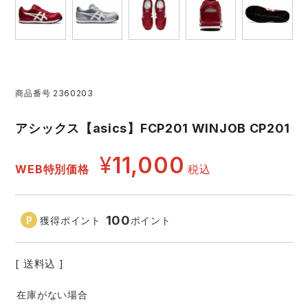
レインウェアランキング
シンメン
夜間・高視認性安全服
日進ゴム
ヤッケ
アイズフロンティア ランキング
ハイパーV
医療白衣・介護服
丸五
作業用小物・アクセサリー
商品番号
2360203
TSDESIGN ランキング
ムービンカット
グラディエーター
鞄・バッグ
アシックス【asics】FCP201 WINJOB CP201
コーコス ランキング
ニオイクリア
タカヤ商事
つなぎ
¥
11,000
WEB特別価格
税込
アイトス ランキング
エアークラフト
自重堂
ファン付き作業着・空調服
100
獲得ポイント
ポイント
ジーベック ランキング
サーヴォ
セロリー 大阪支店
電熱ウェア・ヒートウェア
ネーム刺繍・プリント加工対象商品
送料込
アタックベース
サンエス
刺繍・プリント加工対象商品
作業着
在庫がない場合