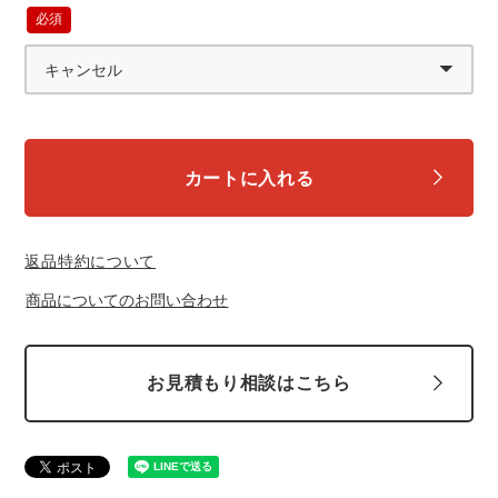
中塚被服
イーブンリバー
ニット
(必
須)
スターライト工業
東洋物産工業
ファン付きウェア
弘進ゴム
藤井電工
防寒
カートに入れる
福山ゴム工業
ビッグボーン商事株式会社
カジュアル
返品特約について
商品についてのお問い合わせ
お見積もり相談はこちら