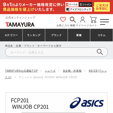
公式オンラインショップ
お気に入り
検索
マイページ
カート
カテゴリー
ランキング
ブランド
業種
コラム
商品名・品番・ブランド・キーワードから探す
安全靴・作業靴
安全靴ランキング
アシックス
建設・建築作業服
ミズノ
シューズ
安全靴スニーカーランキング
プーマ
製造・工場作業服
コンバース（CONVERSE）
TAMAYURA公式通販TOP
シューズ
安全靴・作業靴
ASICS(アシッ
クス)
アシックス【asics】FCP201 WINJOB CP201
作業着・作業服
シューズランキング
シモン
鉄鋼・機械作業服
バートル
事務服・オフィスウェア
アシックス安全靴ランキング
アイズフロンティア
大工・鳶作業服
TSDESIGN