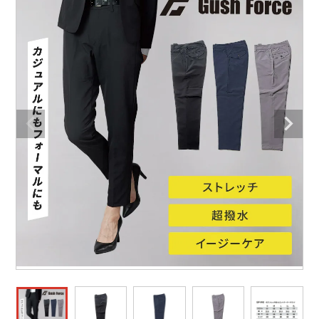
防寒着
ミズノ安全靴ランキング
寅壱
農作業服
アイトス株式会社
作業着ランキング
コーコス
電気・設備作業服
ジーベック
作業用手袋
アウトドアウェアランキング
クロダルマ
配達・営業作業服
桑和
アウトドア・スポーツ
つなぎランキング
山田辰
自動車整備士作業服
クレヒフク
ワークスーツ
空調服ランキング
おたふく手袋
DIY・日曜大工作業服
マック
コンプレッションウェア
コンプレッションウェアランキング
住商モンブラン
飲食店ユニフォーム
ボンマックス
作業用ポロシャツ
作業用ポロシャツランキング
GUSH FORCE
運送・倉庫作業服
CUP
安全保護具
作業用手袋ランキング
GDジャパン
清掃・ビルメンテ作業服
カーシーカシマ
レインウェア・カッパ