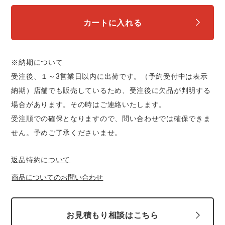
中塚被服
イーブンリバー
ニット
カートに入れる
スターライト工業
東洋物産工業
ファン付きウェア
※納期について
弘進ゴム
藤井電工
防寒
受注後、１～3営業日以内に出荷です。（予約受付中は表示
納期）店舗でも販売しているため、受注後に欠品が判明する
福山ゴム工業
ビッグボーン商事株式会社
カジュアル
場合があります。その時はご連絡いたします。
受注順での確保となりますので、問い合わせでは確保できま
せん。予めご了承くださいませ。
返品特約について
商品についてのお問い合わせ
お見積もり相談はこちら