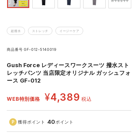
レインウェアランキング
シンメン
夜間・高視認性安全服
日進ゴム
ヤッケ
アイズフロンティア ランキング
ハイパーV
医療白衣・介護服
丸五
超撥水
ストレッチ
イージーケア
作業用小物・アクセサリー
TSDESIGN ランキング
ムービンカット
グラディエーター
商品番号
GF-012-5140019
鞄・バッグ
Gush Force レディースワークスーツ 撥水スト
コーコス ランキング
ニオイクリア
タカヤ商事
つなぎ
レッチパンツ 当店限定オリジナル ガッシュフォ
ース GF-012
アイトス ランキング
エアークラフト
自重堂
ファン付き作業着・空調服
¥
4,389
WEB特別価格
税込
ジーベック ランキング
サーヴォ
セロリー 大阪支店
電熱ウェア・ヒートウェア
ネーム刺繍・プリント加工対象商品
40
獲得ポイント
ポイント
アタックベース
サンエス
刺繍・プリント加工対象商品
作業着