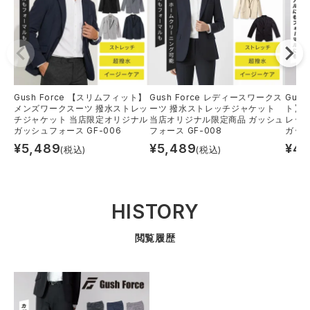
Gush Force 【スリムフィット】
Gush Force レディースワークス
Gus
メンズワークスーツ 撥水ストレッ
ーツ 撥水ストレッチジャケット
ト】
チジャケット 当店限定オリジナル
当店オリジナル限定商品 ガッシュ
レッ
ガッシュフォース GF-006
フォース GF-008
ガッシ
¥
5,489
¥
5,489
¥
4,
(税込)
(税込)
HISTORY
閲覧履歴