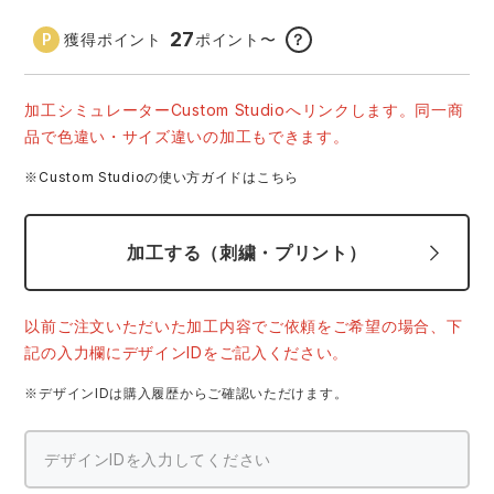
中塚被服
イーブンリバー
ニット
27
獲得ポイント
ポイント
〜
？
スターライト工業
東洋物産工業
ファン付きウェア
加工シミュレーターCustom Studioへリンクします。同一商
品で色違い・サイズ違いの加工もできます。
弘進ゴム
藤井電工
防寒
※Custom Studioの使い方ガイドはこちら
福山ゴム工業
ビッグボーン商事株式会社
カジュアル
加工する（刺繍・プリント）
以前ご注文いただいた加工内容でご依頼をご希望の場合、下
記の入力欄にデザインIDをご記入ください。
※デザインIDは購入履歴からご確認いただけます。