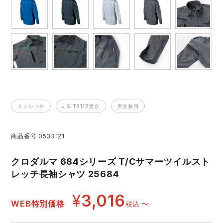
レインウェアランキング
シンメン
夜間・高視認性安全服
日進ゴム
ヤッケ
アイズフロンティア ランキング
ハイパーV
医療白衣・介護服
丸五
作業用小物・アクセサリー
TSDESIGN ランキング
ムービンカット
グラディエーター
鞄・バッグ
ストレッチ
JIS T8118適合
男女兼用
コーコス ランキング
ニオイクリア
タカヤ商事
つなぎ
商品番号
0533121
アイトス ランキング
エアークラフト
自重堂
ファン付き作業着・空調服
クロダルマ 684シリーズ T/Cサマーツイルスト
ジーベック ランキング
サーヴォ
セロリー 大阪支店
レッチ長袖シャツ 25684
電熱ウェア・ヒートウェア
ネーム刺繍・プリント加工対象商品
¥
3,016
アタックベース
サンエス
WEB特別価格
税込
〜
刺繍・プリント加工対象商品
作業着