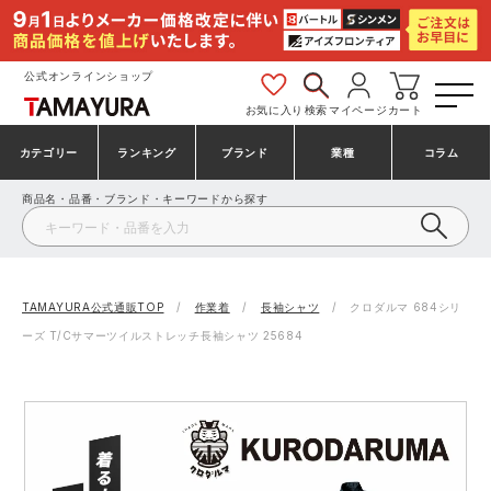
公式オンラインショップ
お気に入り
検索
マイページ
カート
カテゴリー
ランキング
ブランド
業種
コラム
商品名・品番・ブランド・キーワードから探す
安全靴・作業靴
安全靴ランキング
アシックス
建設・建築作業服
ミズノ
シューズ
安全靴スニーカーランキング
プーマ
製造・工場作業服
コンバース（CONVERSE）
TAMAYURA公式通販TOP
作業着
長袖シャツ
クロダルマ 684シリ
ーズ T/Cサマーツイルストレッチ長袖シャツ 25684
作業着・作業服
シューズランキング
シモン
鉄鋼・機械作業服
バートル
事務服・オフィスウェア
アシックス安全靴ランキング
アイズフロンティア
大工・鳶作業服
TSDESIGN