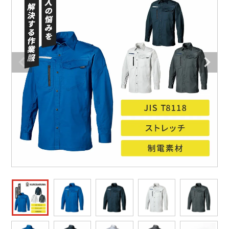
防寒着
ミズノ安全靴ランキング
寅壱
農作業服
アイトス株式会社
作業着ランキング
コーコス
電気・設備作業服
ジーベック
作業用手袋
アウトドアウェアランキング
クロダルマ
配達・営業作業服
桑和
アウトドア・スポーツ
つなぎランキング
山田辰
自動車整備士作業服
クレヒフク
ワークスーツ
空調服ランキング
おたふく手袋
DIY・日曜大工作業服
マック
コンプレッションウェア
コンプレッションウェアランキング
住商モンブラン
飲食店ユニフォーム
ボンマックス
作業用ポロシャツ
作業用ポロシャツランキング
GUSH FORCE
運送・倉庫作業服
CUP
安全保護具
作業用手袋ランキング
GDジャパン
清掃・ビルメンテ作業服
カーシーカシマ
レインウェア・カッパ