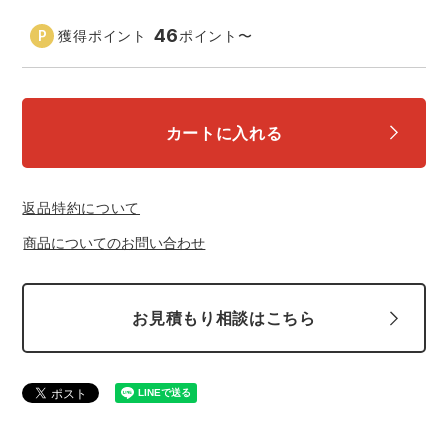
中塚被服
イーブンリバー
ニット
46
獲得ポイント
ポイント
〜
スターライト工業
東洋物産工業
ファン付きウェア
弘進ゴム
藤井電工
カートに入れる
防寒
福山ゴム工業
ビッグボーン商事株式会社
カジュアル
返品特約について
商品についてのお問い合わせ
お見積もり相談はこちら