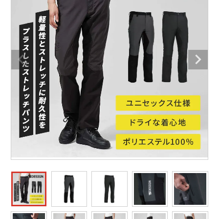
防寒着
ミズノ安全靴ランキング
寅壱
農作業服
アイトス株式会社
作業着ランキング
コーコス
電気・設備作業服
ジーベック
作業用手袋
アウトドアウェアランキング
クロダルマ
配達・営業作業服
桑和
アウトドア・スポーツ
つなぎランキング
山田辰
自動車整備士作業服
クレヒフク
ワークスーツ
空調服ランキング
おたふく手袋
DIY・日曜大工作業服
マック
コンプレッションウェア
コンプレッションウェアランキング
住商モンブラン
飲食店ユニフォーム
ボンマックス
作業用ポロシャツ
作業用ポロシャツランキング
GUSH FORCE
運送・倉庫作業服
CUP
安全保護具
作業用手袋ランキング
GDジャパン
清掃・ビルメンテ作業服
カーシーカシマ
レインウェア・カッパ