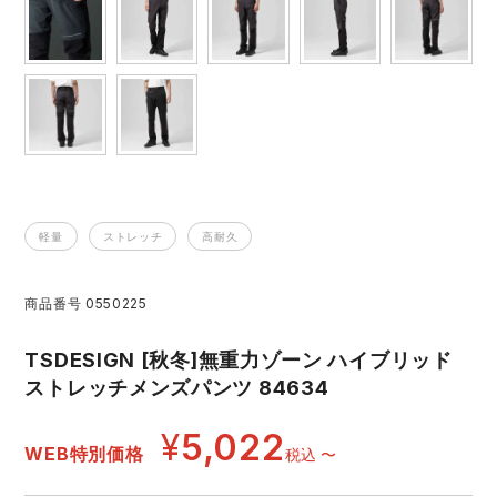
レインウェアランキング
シンメン
夜間・高視認性安全服
日進ゴム
ヤッケ
アイズフロンティア ランキング
ハイパーV
医療白衣・介護服
丸五
作業用小物・アクセサリー
TSDESIGN ランキング
ムービンカット
グラディエーター
鞄・バッグ
軽量
ストレッチ
高耐久
コーコス ランキング
ニオイクリア
タカヤ商事
つなぎ
商品番号
0550225
アイトス ランキング
エアークラフト
自重堂
ファン付き作業着・空調服
TSDESIGN [秋冬]無重力ゾーン ハイブリッド
ジーベック ランキング
サーヴォ
セロリー 大阪支店
ストレッチメンズパンツ 84634
電熱ウェア・ヒートウェア
ネーム刺繍・プリント加工対象商品
¥
5,022
アタックベース
サンエス
WEB特別価格
税込
〜
刺繍・プリント加工対象商品
作業着