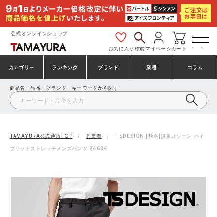
公式オンラインショップ
お気に入り
検索
マイページ
カート
カテゴリー
ランキング
ブランド
業種
コラム
商品名・品番・ブランド・キーワードから探す
安全靴・作業靴
安全靴ランキング
アシックス
建設・建築作業服
ミズノ
シューズ
安全靴スニーカーランキング
プーマ
製造・工場作業服
コンバース（CONVERSE）
TAMAYURA公式通販TOP
作業着
TSDESIGN [秋冬]無重力ゾーン ハイ
ブリッドストレッチメンズパンツ 84634
作業着・作業服
シューズランキング
シモン
鉄鋼・機械作業服
バートル
事務服・オフィスウェア
アシックス安全靴ランキング
アイズフロンティア
大工・鳶作業服
TSDESIGN