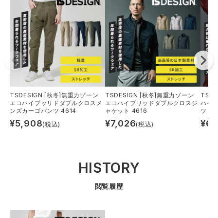
TSDESIGN [秋冬]無重力ゾーン
TSDESIGN [秋冬]無重力ゾーン
TSD
エコハイブッリドダブルクロスメ
エコハイブリッドダブルクロスジ
ハイ
ンズカーゴパンツ 4614
ャケット 4616
ツ 36
¥
5,908
¥
7,026
¥
6,
(税込)
(税込)
HISTORY
閲覧履歴