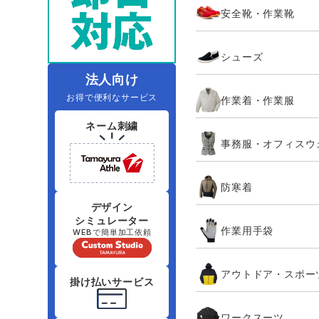
安全靴・作業靴
レインウェアランキング
夜間・高視認性安全服
ヤッケ
アイズフロ
医療白衣
作
住商モンブラン
ボンマックス
シューズ
アイトス ランキング
ファン付きウェア（空調服シリー
ジーベック
電
シンメン
ズ）
日進ゴム
法人向け
お得で便利なサービス
作業着・作業服
ニオイクリア
タカヤ商事
ネーム刺繍
事務服・オフィスウ
アタックベース
サンエス
防寒着
弘進ゴム
藤井電工
デザイン
シミュレーター
作業用手袋
WEBで簡単加工依頼
アウトドア・スポー
掛け払いサービス
ワークスーツ