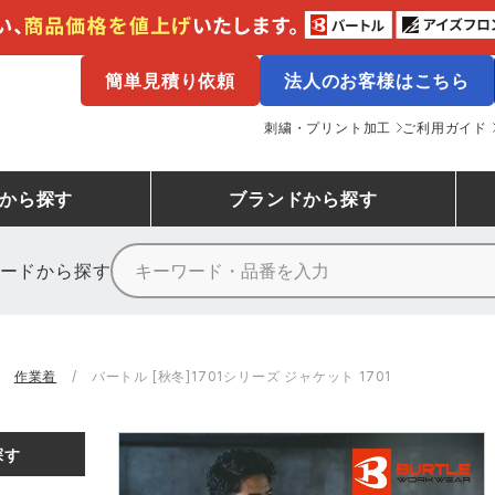
簡単見積り依頼
法人のお客様はこちら
刺繍・プリント加工
ご利用ガイド
から探す
ブランド
から探す
ードから探す
ニーカーランキング
場作業服
ューズ
プーマ
コンバース
シューズランキング
鉄鋼・機械作業服
作業着
（CONVERSE）
作業着
バートル [秋冬]1701シリーズ ジャケット 1701
ンキング
備作業服
業用手袋
アウトドアウェアランキング
配達・営業作業服
アウトドア・スポーツウ
寅壱
アイトス株式会社
探す
ッションウェアランキング
ニフォーム
業用ポロシャツ
作業用ポロシャツランキング
運送・倉庫作業服
安全保護具
山田辰
クレヒフク