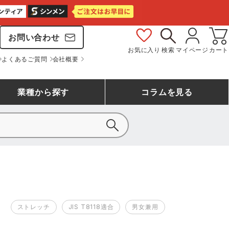
お問い合わせ
お気に入り
検索
マイページ
カート
よくあるご質問
会社概要
業種
から探す
コラム
を見る
シモン
アシックス安全靴ランキング
大工・鳶作業服
事務服(オフィスウェア)
バートル
ェア
つなぎランキング
自動車整備士作業服
ワークスーツ
コーコス
ジーベック
ストレッチ
JIS T8118適合
男女兼用
作業用手袋ランキング
清掃・ビルメンテ作業服
レインウェア・カッパ
おたふく手袋
マック