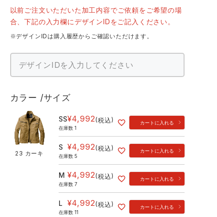
以前ご注文いただいた加工内容でご依頼をご希望の場
合、下記の入力欄にデザインIDをご記入ください。
※デザインIDは購入履歴からご確認いただけます。
カラー
サイズ
¥
4,992
SS
税込
カートに入れる
在庫数
1
¥
4,992
S
税込
カートに入れる
23 カーキ
在庫数
5
¥
4,992
M
税込
カートに入れる
在庫数
7
¥
4,992
L
税込
カートに入れる
在庫数
11