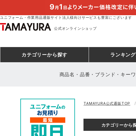
ユニフォーム・作業用品通販サイト法人様向けサービスも豊富にございます
公式オンラインショップ
カテゴリー
から探す
ランキング
商品名・品番・ブランド・キーワ
安全靴ランキング
アシックス
建設・建築作業服
安全靴・作業靴
ミズノ
安全靴ス
製造・工
シ
TAMAYURA公式通販TOP
ミズノ安全靴ランキング
農作業服
防寒着
作業着ラ
電気・設
作
アイズフロンティア
TSDESIGN
カテゴリーから
空調服ランキング
DIY・日曜大工作業服
コンプレッションウェア
コンプレ
飲食店ユ
作
クロダルマ
桑和