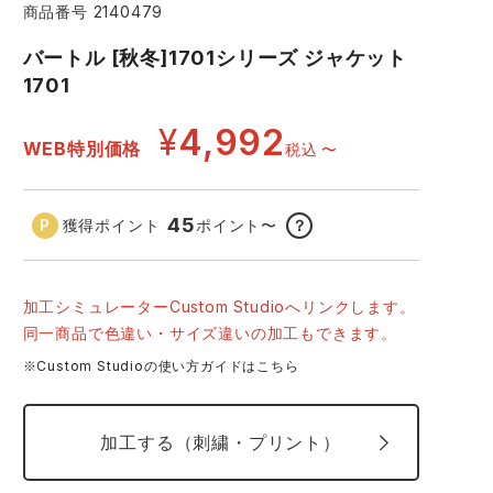
商品番号
2140479
コーコス ランキング
つなぎ
GDジャパン
カーシーカシマ
バートル [秋冬]1701シリーズ ジャケット
商品
1701
商品
ムービンカット
グラディエーター
¥
4,992
WEB特別価格
税込
〜
サーヴォ
セロリー 大阪支店
45
獲得ポイント
ポイント
〜
？
スターライト工業
東洋物産工業
23 カーキ
加工シミュレーターCustom Studioへリンクします。
同一商品で色違い・サイズ違いの加工もできます。
※Custom Studioの使い方ガイドはこちら
加工する（刺繍・プリント）