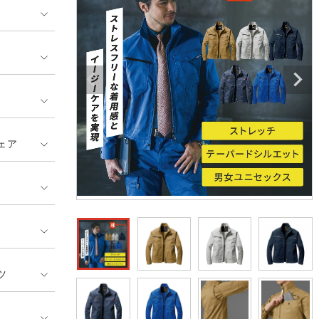
ンティア ランキング
・介護服
業用小物・アクセサリー類
TSDESIGN ランキング
鞄・バッグ類
GUSH FORCE
CUP
ネーム刺繍・プリント加工対象
 ランキング
熱ウェア・ヒートウェア
刺繍・プリント加工対象
ハイパーV
丸五
作業着
エアークラフト
自重堂
ニット
ェア
中塚被服
イーブンリバー
ファン付きウェア
福山ゴム工業
ビッグボーン商事株式会
防寒
社
カジュアル
ツ