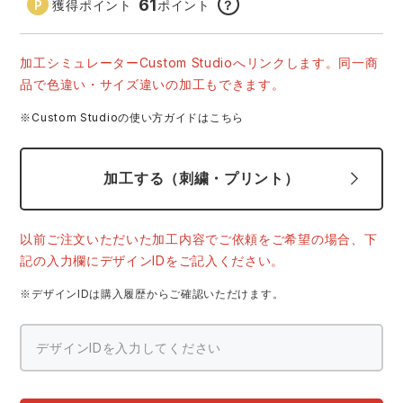
61
獲得ポイント
ポイント
？
中塚被服
イーブンリバー
ニット
加工シミュレーターCustom Studioへリンクします。同一商
スターライト工業
東洋物産工業
ファン付きウェア
品で色違い・サイズ違いの加工もできます。
弘進ゴム
藤井電工
※Custom Studioの使い方ガイドはこちら
防寒
福山ゴム工業
ビッグボーン商事株式会社
加工する（刺繍・プリント）
カジュアル
以前ご注文いただいた加工内容でご依頼をご希望の場合、下
記の入力欄にデザインIDをご記入ください。
※デザインIDは購入履歴からご確認いただけます。