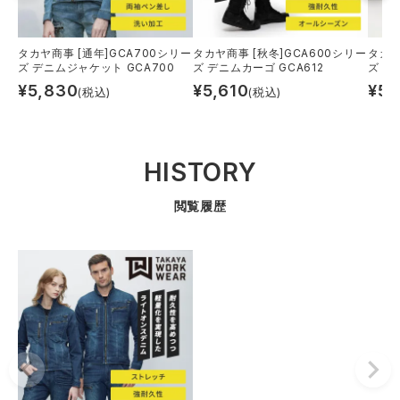
タカヤ商事 [通年]GCA700シリー
タカヤ商事 [秋冬]GCA600シリー
タカヤ
ズ デニムジャケット GCA700
ズ デニムカーゴ GCA612
ズ カ
¥
5,830
¥
5,610
¥
5,
(税込)
(税込)
HISTORY
閲覧履歴