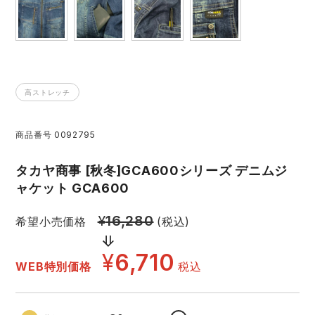
レインウェアランキング
シンメン
夜間・高視認性安全服
日進ゴム
ヤッケ
アイズフロンティア ランキング
ハイパーV
医療白衣・介護服
丸五
作業用小物・アクセサリー
高ストレッチ
TSDESIGN ランキング
ムービンカット
グラディエーター
鞄・バッグ
商品番号
0092795
コーコス ランキング
ニオイクリア
タカヤ商事
つなぎ
タカヤ商事 [秋冬]GCA600シリーズ デニムジ
ャケット GCA600
アイトス ランキング
エアークラフト
自重堂
ファン付き作業着・空調服
¥
16,280
希望小売価格
(税込)
ジーベック ランキング
サーヴォ
セロリー 大阪支店
電熱ウェア・ヒートウェア
¥
6,710
WEB特別価格
税込
ネーム刺繍・プリント加工対象商品
アタックベース
サンエス
刺繍・プリント加工対象商品
作業着