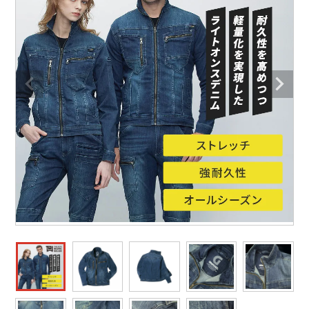
防寒着
ミズノ安全靴ランキング
寅壱
農作業服
アイトス株式会社
作業着ランキング
コーコス
電気・設備作業服
ジーベック
作業用手袋
アウトドアウェアランキング
クロダルマ
配達・営業作業服
桑和
アウトドア・スポーツ
つなぎランキング
山田辰
自動車整備士作業服
クレヒフク
ワークスーツ
空調服ランキング
おたふく手袋
DIY・日曜大工作業服
マック
コンプレッションウェア
コンプレッションウェアランキング
住商モンブラン
飲食店ユニフォーム
ボンマックス
作業用ポロシャツ
作業用ポロシャツランキング
GUSH FORCE
運送・倉庫作業服
CUP
安全保護具
作業用手袋ランキング
GDジャパン
清掃・ビルメンテ作業服
カーシーカシマ
レインウェア・カッパ