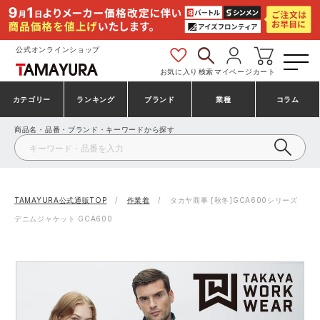
公式オンラインショップ
お気に入り
検索
マイページ
カート
カテゴリー
ランキング
ブランド
業種
コラム
商品名・品番・ブランド・キーワードから探す
安全靴・作業靴
安全靴ランキング
アシックス
建設・建築作業服
ミズノ
シューズ
安全靴スニーカーランキング
プーマ
製造・工場作業服
コンバース（CONVERSE）
TAMAYURA公式通販TOP
作業着
タカヤ商事 [秋冬]GCA600シリーズ
デニムジャケット GCA600
作業着・作業服
シューズランキング
シモン
鉄鋼・機械作業服
バートル
事務服・オフィスウェア
アシックス安全靴ランキング
アイズフロンティア
大工・鳶作業服
TSDESIGN