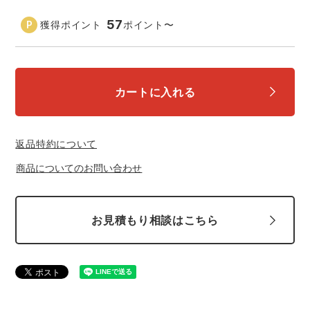
中塚被服
イーブンリバー
ニット
57
獲得ポイント
ポイント
〜
スターライト工業
東洋物産工業
ファン付きウェア
弘進ゴム
藤井電工
カートに入れる
防寒
福山ゴム工業
ビッグボーン商事株式会社
カジュアル
返品特約について
商品についてのお問い合わせ
お見積もり相談はこちら