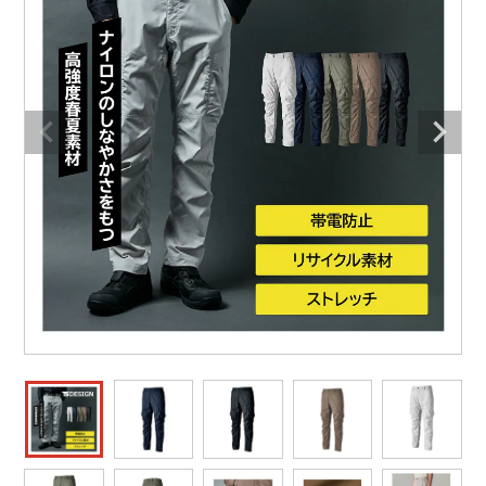
防寒着
ミズノ安全靴ランキング
寅壱
農作業服
アイトス株式会社
作業着ランキング
コーコス
電気・設備作業服
ジーベック
作業用手袋
アウトドアウェアランキング
クロダルマ
配達・営業作業服
桑和
アウトドア・スポーツ
つなぎランキング
山田辰
自動車整備士作業服
クレヒフク
ワークスーツ
空調服ランキング
おたふく手袋
DIY・日曜大工作業服
マック
コンプレッションウェア
コンプレッションウェアランキング
住商モンブラン
飲食店ユニフォーム
ボンマックス
作業用ポロシャツ
作業用ポロシャツランキング
GUSH FORCE
運送・倉庫作業服
CUP
安全保護具
作業用手袋ランキング
GDジャパン
清掃・ビルメンテ作業服
カーシーカシマ
レインウェア・カッパ