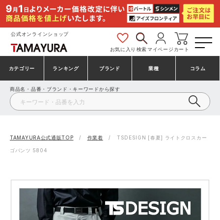
公式オンラインショップ
お気に入り
検索
マイページ
カート
カテゴリー
ランキング
ブランド
業種
コラム
商品名・品番・ブランド・キーワードから探す
安全靴・作業靴
安全靴ランキング
アシックス
建設・建築作業服
ミズノ
シューズ
安全靴スニーカーランキング
プーマ
製造・工場作業服
コンバース（CONVERSE）
TAMAYURA公式通販TOP
作業着
TSDESIGN [春夏] ライトクロスカー
ゴパンツ 5804
作業着・作業服
シューズランキング
シモン
鉄鋼・機械作業服
バートル
事務服・オフィスウェア
アシックス安全靴ランキング
アイズフロンティア
大工・鳶作業服
TSDESIGN