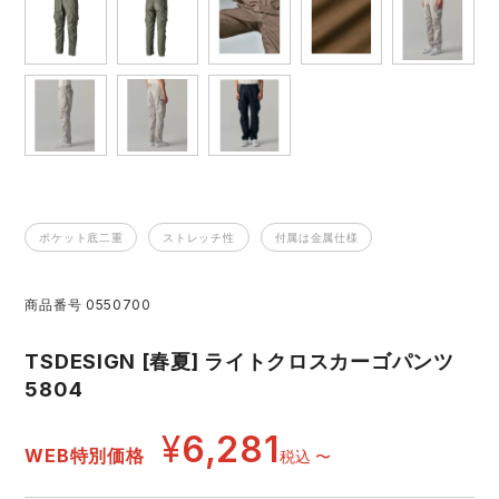
レインウェアランキング
シンメン
夜間・高視認性安全服
日進ゴム
ヤッケ
アイズフロンティア ランキング
ハイパーV
医療白衣・介護服
丸五
作業用小物・アクセサリー
TSDESIGN ランキング
ムービンカット
グラディエーター
鞄・バッグ
ポケット底二重
ストレッチ性
付属は金属仕様
コーコス ランキング
ニオイクリア
タカヤ商事
つなぎ
商品番号
0550700
アイトス ランキング
エアークラフト
自重堂
ファン付き作業着・空調服
TSDESIGN [春夏] ライトクロスカーゴパンツ
ジーベック ランキング
サーヴォ
セロリー 大阪支店
5804
電熱ウェア・ヒートウェア
ネーム刺繍・プリント加工対象商品
¥
6,281
アタックベース
サンエス
WEB特別価格
税込
〜
刺繍・プリント加工対象商品
作業着