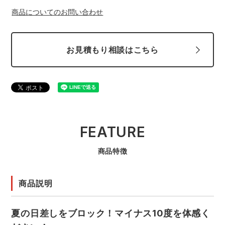
スターライト工業
東洋物産工業
商品についてのお問い合わせ
ファン付きウェア
弘進ゴム
藤井電工
防寒
お見積もり相談はこちら
福山ゴム工業
ビッグボーン商事株式会社
カジュアル
FEATURE
商品特徴
商品説明
夏の日差しをブロック！マイナス10度を体感く