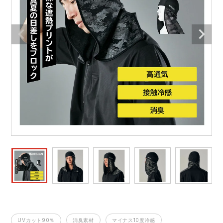
作業着ランキング
コーコス
電気・設備作業服
ジーベック
作業用手袋
アウトドアウェアランキング
クロダルマ
配達・営業作業服
桑和
アウトドア・スポーツ
つなぎランキング
山田辰
自動車整備士作業服
クレヒフク
ワークスーツ
空調服ランキング
おたふく手袋
DIY・日曜大工作業服
マック
コンプレッションウェア
コンプレッションウェアランキング
住商モンブラン
飲食店ユニフォーム
ボンマックス
作業用ポロシャツ
作業用ポロシャツランキング
GUSH FORCE
運送・倉庫作業服
CUP
安全保護具
作業用手袋ランキング
GDジャパン
清掃・ビルメンテ作業服
カーシーカシマ
レインウェア・カッパ
レインウェアランキング
シンメン
夜間・高視認性安全服
日進ゴム
ヤッケ
UVカット90％
消臭素材
マイナス10度冷感