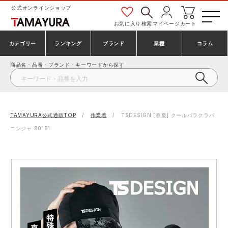
公式オンラインショップ
お気に入り
検索
マイページ
カート
カテゴリー
ランキング
ブランド
業種
コラム
商品名・品番・ブランド・キーワードから探す
安全靴・作業靴
安全靴ランキング
アシックス
建設・建築作業服
ミズノ
シューズ
安全靴スニーカーランキング
プーマ
製造・工場作業服
コンバース（CONVERSE）
TAMAYURA公式通販TOP
作業着
TSDESIGN [春夏] クールバラクラバ
ニンジャ 80191
作業着・作業服
シューズランキング
シモン
鉄鋼・機械作業服
バートル
事務服・オフィスウェア
アシックス安全靴ランキング
アイズフロンティア
大工・鳶作業服
TSDESIGN
防寒着
ミズノ安全靴ランキング
寅壱
農作業服
アイトス株式会社