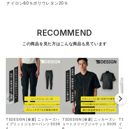
ナイロン80％ポリウレタン20％
RECOMMEND
この商品を見た方はこんな商品も見ています
TSDESIGN [春夏] ニッカーズハ
TSDESIGN [春夏] ニッカーズシ
TSD
イブリットジョガーパンツ 5036
ョートスリーブジャケット 5035
イト
4
6
ツ 56