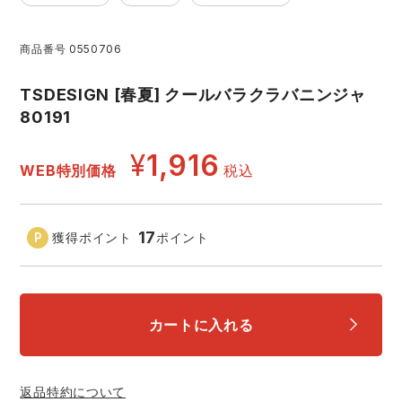
アイズフロンティア ランキング
ハイパーV
医療白衣・介護服
丸五
作業用小物・アクセサリー
商品番号
0550706
TSDESIGN ランキング
ムービンカット
グラディエーター
TSDESIGN [春夏] クールバラクラバニンジャ
鞄・バッグ
80191
コーコス ランキング
ニオイクリア
タカヤ商事
¥
1,916
つなぎ
WEB特別価格
税込
アイトス ランキング
エアークラフト
自重堂
ファン付き作業着・空調服
17
獲得ポイント
ポイント
ジーベック ランキング
サーヴォ
セロリー 大阪支店
電熱ウェア・ヒートウェア
ネーム刺繍・プリント加工対象商品
アタックベース
サンエス
刺繍・プリント加工対象商品
カートに入れる
作業着
中塚被服
イーブンリバー
ニット
返品特約について