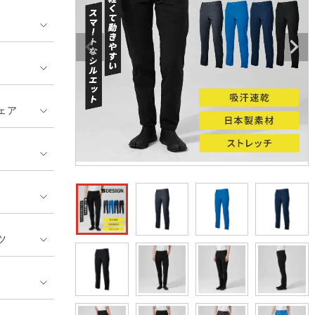
GUSH FORCE
CUP
ネーム刺繍・プリント加工対象
 ランキング
熱ウェア・ヒートウェア
刺繍・プリント加工対象
ハイパーV
丸五
作業着
エアークラフト
自重堂
ニット
ェア
中塚被服
イーブンリバー
ファン付きウェア
福山ゴム工業
ビッグボーン商事株式会
防寒
社
カジュアル
ツ