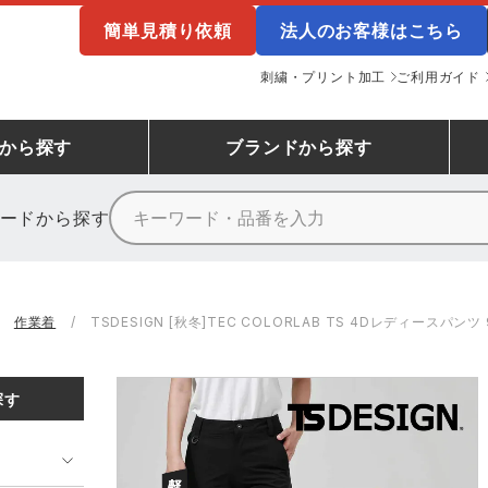
簡単見積り依頼
法人のお客様はこちら
刺繍・プリント加工
ご利用ガイド
から探す
ブランド
から探す
ードから探す
ニーカーランキング
場作業服
ューズ
プーマ
コンバース
シューズランキング
鉄鋼・機械作業服
作業着
（CONVERSE）
作業着
TSDESIGN [秋冬]TEC COLORLAB TS 4Dレディースパンツ 9
ンキング
備作業服
業用手袋
アウトドアウェアランキング
配達・営業作業服
アウトドア・スポーツウ
寅壱
アイトス株式会社
探す
ッションウェアランキング
ニフォーム
業用ポロシャツ
作業用ポロシャツランキング
運送・倉庫作業服
安全保護具
山田辰
クレヒフク
ンティア ランキング
・介護服
業用小物・アクセサリー類
TSDESIGN ランキング
鞄・バッグ類