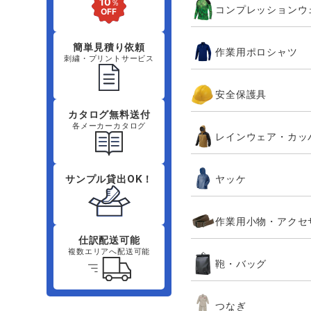
コンプレッションウ
簡単見積り依頼
作業用ポロシャツ
刺繍・プリントサービス
安全保護具
カタログ無料送付
各メーカーカタログ
レインウェア・カッ
ヤッケ
サンプル貸出OK！
作業用小物・アクセ
仕訳配送可能
複数エリアへ配送可能
鞄・バッグ
つなぎ