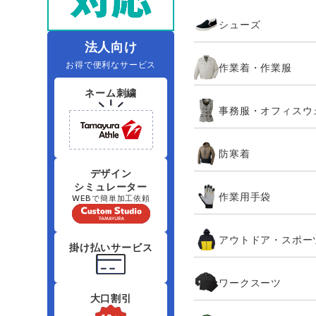
住商モンブラン
ボンマックス
シューズ
アイトス ランキング
ファン付きウェア（空調服シリー
ジーベック
電
シンメン
ズ）
日進ゴム
法人向け
お得で便利なサービス
作業着・作業服
ニオイクリア
タカヤ商事
ネーム刺繍
事務服・オフィスウ
アタックベース
サンエス
防寒着
弘進ゴム
藤井電工
デザイン
シミュレーター
作業用手袋
WEBで簡単加工依頼
アウトドア・スポー
掛け払いサービス
ワークスーツ
大口割引