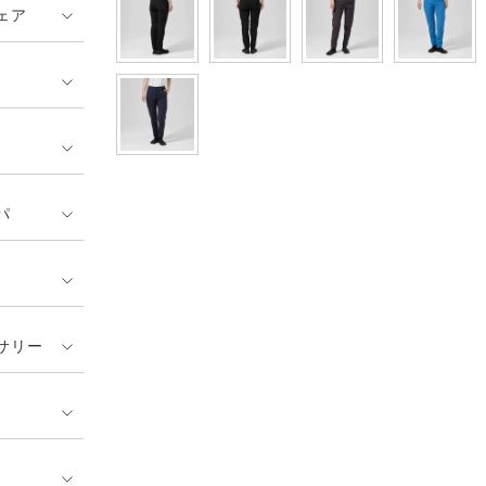
ェア
パ
サリー