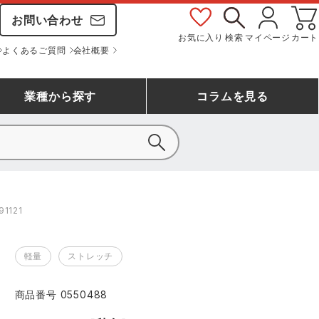
お問い合わせ
お気に入り
検索
マイページ
カート
よくあるご質問
会社概要
業種
から探す
コラム
を見る
シモン
アシックス安全靴ランキング
大工・鳶作業服
事務服(オフィスウェア)
バートル
1121
ェア
つなぎランキング
自動車整備士作業服
ワークスーツ
コーコス
ジーベック
軽量
ストレッチ
作業用手袋ランキング
清掃・ビルメンテ作業服
レインウェア・カッパ
おたふく手袋
マック
商品番号
0550488
コーコス ランキング
つなぎ