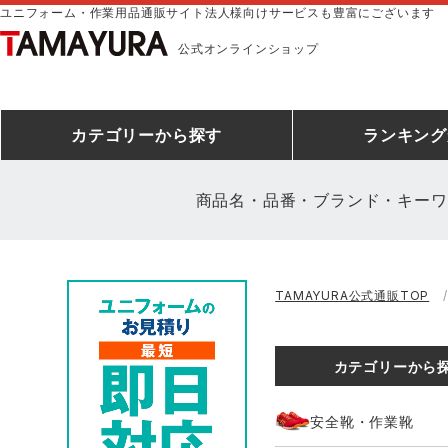
ユニフォーム・作業用品通販サイト法人様向けサービスも豊富にございます
公式オンラインショップ
カテゴリー
から探す
ランキング
商品名・品番・ブランド・キーワ
安全靴ランキング
アシックス
建設・建築作業服
安全靴・作業靴
ミズノ
安全靴ス
製造・工
シ
TAMAYURA公式通販TOP
ミズノ安全靴ランキング
農作業服
防寒着
作業着ラ
電気・設
作
アイズフロンティア
TSDESIGN
カテゴリーから
空調服ランキング
DIY・日曜大工作業服
コンプレッションウェア
コンプレ
飲食店ユ
作
クロダルマ
桑和
安全靴・作業靴
レインウェアランキング
夜間・高視認性安全服
ヤッケ
アイズフロ
医療白衣
作