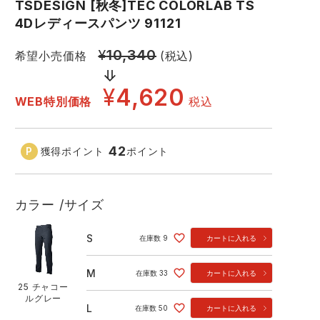
GDジャパン
カーシーカシマ
TSDESIGN [秋冬]TEC COLORLAB TS
商品
4Dレディースパンツ 91121
商品
ムービンカット
グラディエーター
¥
10,340
希望小売価格
(税込)
サーヴォ
セロリー 大阪支店
¥
4,620
WEB特別価格
税込
スターライト工業
東洋物産工業
42
獲得ポイント
ポイント
25 チャコールグレー
41
カラー
サイズ
S
在庫数
9
カートに入れる
M
在庫数
33
カートに入れる
25 チャコー
ルグレー
L
在庫数
50
カートに入れる