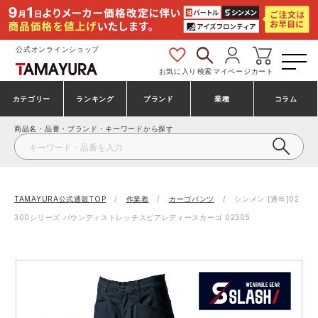
公式オンラインショップ
お気に入り
検索
マイページ
カート
カテゴリー
ランキング
ブランド
業種
コラム
商品名・品番・ブランド・キーワードから探す
安全靴・作業靴
安全靴ランキング
アシックス
建設・建築作業服
ミズノ
シューズ
安全靴スニーカーランキング
プーマ
製造・工場作業服
コンバース（CONVERSE）
TAMAYURA公式通販TOP
作業着
カーゴパンツ
シンメン [通年]02
300シリーズ バウンディストレッチスピアレディースカーゴ 02305
作業着・作業服
シューズランキング
シモン
鉄鋼・機械作業服
バートル
事務服・オフィスウェア
アシックス安全靴ランキング
アイズフロンティア
大工・鳶作業服
TSDESIGN