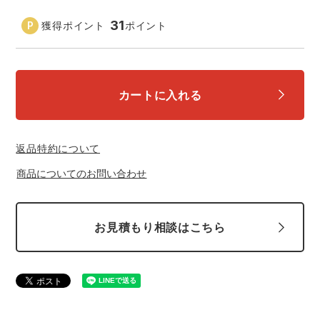
中塚被服
イーブンリバー
ニット
31
獲得ポイント
ポイント
スターライト工業
東洋物産工業
ファン付きウェア
弘進ゴム
藤井電工
カートに入れる
防寒
福山ゴム工業
ビッグボーン商事株式会社
カジュアル
返品特約について
商品についてのお問い合わせ
お見積もり相談はこちら