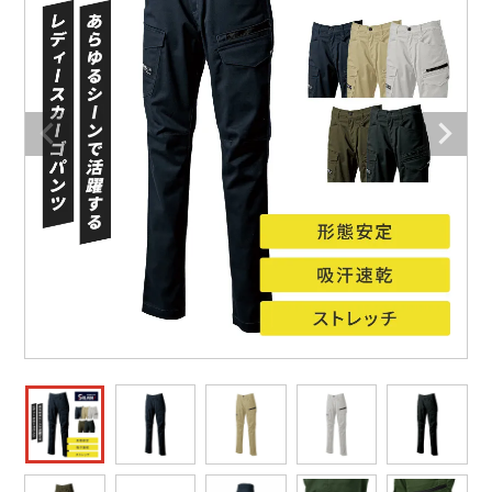
防寒着
ミズノ安全靴ランキング
寅壱
農作業服
アイトス株式会社
作業着ランキング
コーコス
電気・設備作業服
ジーベック
作業用手袋
アウトドアウェアランキング
クロダルマ
配達・営業作業服
桑和
アウトドア・スポーツ
つなぎランキング
山田辰
自動車整備士作業服
クレヒフク
ワークスーツ
空調服ランキング
おたふく手袋
DIY・日曜大工作業服
マック
コンプレッションウェア
コンプレッションウェアランキング
住商モンブラン
飲食店ユニフォーム
ボンマックス
作業用ポロシャツ
作業用ポロシャツランキング
GUSH FORCE
運送・倉庫作業服
CUP
安全保護具
作業用手袋ランキング
GDジャパン
清掃・ビルメンテ作業服
カーシーカシマ
レインウェア・カッパ