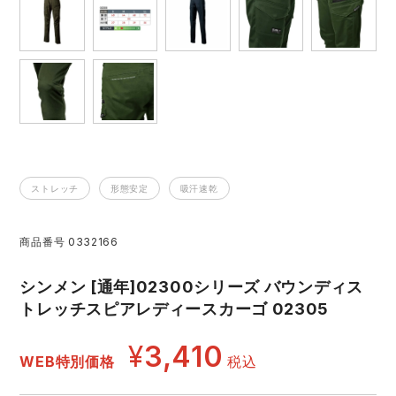
レインウェアランキング
シンメン
夜間・高視認性安全服
日進ゴム
ヤッケ
アイズフロンティア ランキング
ハイパーV
医療白衣・介護服
丸五
作業用小物・アクセサリー
TSDESIGN ランキング
ムービンカット
グラディエーター
鞄・バッグ
ストレッチ
形態安定
吸汗速乾
コーコス ランキング
ニオイクリア
タカヤ商事
つなぎ
商品番号
0332166
アイトス ランキング
エアークラフト
自重堂
ファン付き作業着・空調服
シンメン [通年]02300シリーズ バウンディス
ジーベック ランキング
サーヴォ
セロリー 大阪支店
トレッチスピアレディースカーゴ 02305
電熱ウェア・ヒートウェア
ネーム刺繍・プリント加工対象商品
¥
3,410
アタックベース
サンエス
WEB特別価格
税込
刺繍・プリント加工対象商品
作業着