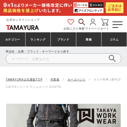
公式オンラインショップ
お気に入り
検索
マイページ
カート
カテゴリー
ランキング
ブランド
業種
コラム
商品名・品番・ブランド・キーワードから探す
安全靴・作業靴
安全靴ランキング
アシックス
建設・建築作業服
ミズノ
シューズ
安全靴スニーカーランキング
プーマ
製造・工場作業服
コンバース（CONVERSE）
TAMAYURA公式通販TOP
作業着
カーゴパンツ
タカヤ商事 [通年]G
CA700シリーズ デニムカーゴ GCA712
作業着・作業服
シューズランキング
シモン
鉄鋼・機械作業服
バートル
事務服・オフィスウェア
アシックス安全靴ランキング
アイズフロンティア
大工・鳶作業服
TSDESIGN