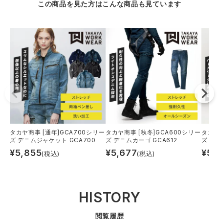
この商品を見た方はこんな商品も見ています
タカヤ商事 [通年]GCA700シリー
タカヤ商事 [秋冬]GCA600シリー
タカヤ
ズ デニムジャケット GCA700
ズ デニムカーゴ GCA612
ズ カ
¥
5,855
¥
5,677
¥
5,
(税込)
(税込)
HISTORY
閲覧履歴