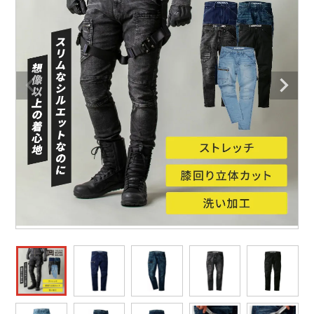
防寒着
ミズノ安全靴ランキング
寅壱
農作業服
アイトス株式会社
作業着ランキング
コーコス
電気・設備作業服
ジーベック
作業用手袋
アウトドアウェアランキング
クロダルマ
配達・営業作業服
桑和
アウトドア・スポーツ
つなぎランキング
山田辰
自動車整備士作業服
クレヒフク
ワークスーツ
空調服ランキング
おたふく手袋
DIY・日曜大工作業服
マック
コンプレッションウェア
コンプレッションウェアランキング
住商モンブラン
飲食店ユニフォーム
ボンマックス
作業用ポロシャツ
作業用ポロシャツランキング
GUSH FORCE
運送・倉庫作業服
CUP
安全保護具
作業用手袋ランキング
GDジャパン
清掃・ビルメンテ作業服
カーシーカシマ
レインウェア・カッパ