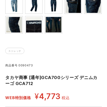
レインウェアランキング
シンメン
夜間・高視認性安全服
日進ゴム
ヤッケ
アイズフロンティア ランキング
ハイパーV
医療白衣・介護服
丸五
作業用小物・アクセサリー
TSDESIGN ランキング
ムービンカット
グラディエーター
鞄・バッグ
ストレッチ
コーコス ランキング
ニオイクリア
タカヤ商事
つなぎ
商品番号
0090473
アイトス ランキング
エアークラフト
自重堂
ファン付き作業着・空調服
タカヤ商事 [通年]GCA700シリーズ デニムカ
ジーベック ランキング
サーヴォ
セロリー 大阪支店
ーゴ GCA712
電熱ウェア・ヒートウェア
ネーム刺繍・プリント加工対象商品
¥
4,773
アタックベース
サンエス
WEB特別価格
税込
刺繍・プリント加工対象商品
作業着