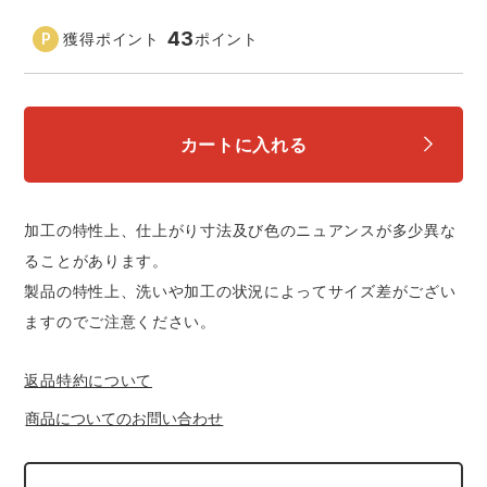
中塚被服
イーブンリバー
ニット
43
獲得ポイント
ポイント
スターライト工業
東洋物産工業
ファン付きウェア
弘進ゴム
藤井電工
カートに入れる
防寒
福山ゴム工業
ビッグボーン商事株式会社
カジュアル
加工の特性上、仕上がり寸法及び色のニュアンスが多少異な
ることがあります。
製品の特性上、洗いや加工の状況によってサイズ差がござい
ますのでご注意ください。
返品特約について
商品についてのお問い合わせ