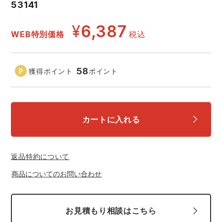
53141
中塚被服
イーブンリバー
ニット
¥
6,387
WEB特別価格
税込
スターライト工業
東洋物産工業
ファン付きウェア
弘進ゴム
藤井電工
58
獲得ポイント
ポイント
防寒
福山ゴム工業
ビッグボーン商事株式会社
カジュアル
カートに入れる
返品特約について
商品についてのお問い合わせ
お見積もり相談はこちら