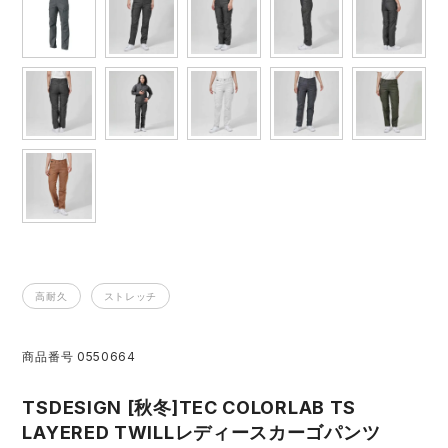
レインウェアランキング
シンメン
夜間・高視認性安全服
日進ゴム
ヤッケ
アイズフロンティア ランキング
ハイパーV
医療白衣・介護服
丸五
作業用小物・アクセサリー
TSDESIGN ランキング
ムービンカット
グラディエーター
鞄・バッグ
コーコス ランキング
ニオイクリア
タカヤ商事
つなぎ
アイトス ランキング
エアークラフト
自重堂
ファン付き作業着・空調服
高耐久
ストレッチ
ジーベック ランキング
サーヴォ
セロリー 大阪支店
電熱ウェア・ヒートウェア
商品番号
0550664
ネーム刺繍・プリント加工対象商品
アタックベース
サンエス
TSDESIGN [秋冬]TEC COLORLAB TS
刺繍・プリント加工対象商品
作業着
LAYERED TWILLレディースカーゴパンツ