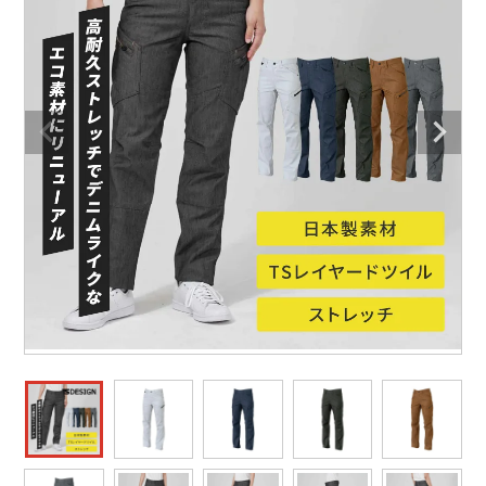
防寒着
ミズノ安全靴ランキング
寅壱
農作業服
アイトス株式会社
作業着ランキング
コーコス
電気・設備作業服
ジーベック
作業用手袋
アウトドアウェアランキング
クロダルマ
配達・営業作業服
桑和
アウトドア・スポーツ
つなぎランキング
山田辰
自動車整備士作業服
クレヒフク
ワークスーツ
空調服ランキング
おたふく手袋
DIY・日曜大工作業服
マック
コンプレッションウェア
コンプレッションウェアランキング
住商モンブラン
飲食店ユニフォーム
ボンマックス
作業用ポロシャツ
作業用ポロシャツランキング
GUSH FORCE
運送・倉庫作業服
CUP
安全保護具
作業用手袋ランキング
GDジャパン
清掃・ビルメンテ作業服
カーシーカシマ
レインウェア・カッパ