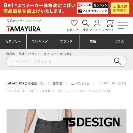
公式オンラインショップ
お気に入り
検索
マイページ
カート
カテゴリー
ランキング
ブランド
業種
コラム
商品名・品番・ブランド・キーワードから探す
安全靴・作業靴
安全靴ランキング
アシックス
建設・建築作業服
ミズノ
シューズ
安全靴スニーカーランキング
プーマ
製造・工場作業服
コンバース（CONVERSE）
TAMAYURA公式通販TOP
作業着
カーゴパンツ
TSDESIGN [秋冬]
TEC COLORLAB TS LAYERED TWILLレディースカーゴパンツ 53141
作業着・作業服
シューズランキング
シモン
鉄鋼・機械作業服
バートル
事務服・オフィスウェア
アシックス安全靴ランキング
アイズフロンティア
大工・鳶作業服
TSDESIGN