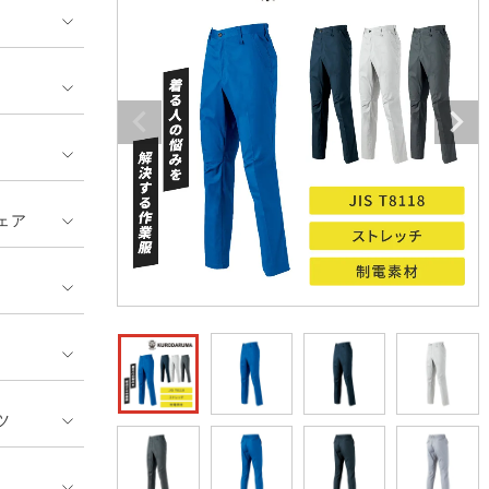
ンティア ランキング
・介護服
業用小物・アクセサリー類
TSDESIGN ランキング
鞄・バッグ類
GUSH FORCE
CUP
ネーム刺繍・プリント加工対象
 ランキング
熱ウェア・ヒートウェア
刺繍・プリント加工対象
ハイパーV
丸五
作業着
エアークラフト
自重堂
ニット
ェア
中塚被服
イーブンリバー
ファン付きウェア
福山ゴム工業
ビッグボーン商事株式会
防寒
社
カジュアル
ツ