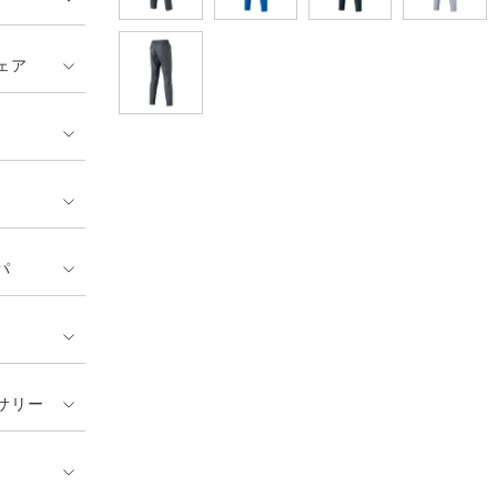
ェア
パ
サリー