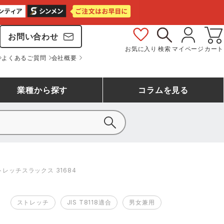
お問い合わせ
お気に入り
検索
マイページ
カート
よくあるご質問
会社概要
業種
から探す
コラム
を見る
シモン
アシックス安全靴ランキング
大工・鳶作業服
事務服(オフィスウェア)
バートル
レッチスラックス 31684
ェア
つなぎランキング
自動車整備士作業服
ワークスーツ
コーコス
ジーベック
ストレッチ
JIS T8118適合
男女兼用
作業用手袋ランキング
清掃・ビルメンテ作業服
レインウェア・カッパ
おたふく手袋
マック