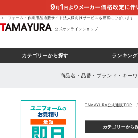
ユニフォーム・作業用品通販サイト法人様向けサービスも豊富にございます
公式オンラインショップ
カテゴリー
から探す
ランキング
商品名・品番・ブランド・キーワ
安全靴ランキング
アシックス
建設・建築作業服
安全靴・作業靴
ミズノ
安全靴ス
製造・工
シ
TAMAYURA公式通販TOP
ミズノ安全靴ランキング
農作業服
防寒着
作業着ラ
電気・設
作
アイズフロンティア
TSDESIGN
カテゴリーから
空調服ランキング
DIY・日曜大工作業服
コンプレッションウェア
コンプレ
飲食店ユ
作
クロダルマ
桑和