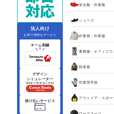
安全靴・作業靴
レインウェアランキング
夜間・高視認性安全服
ヤッケ
アイズフロ
医療白衣
作
住商モンブラン
ボンマックス
シューズ
アイトス ランキング
ファン付きウェア（空調服シリー
ジーベック
電
シンメン
ズ）
日進ゴム
法人向け
お得で便利なサービス
作業着・作業服
ニオイクリア
タカヤ商事
ネーム刺繍
事務服・オフィスウ
アタックベース
サンエス
防寒着
弘進ゴム
藤井電工
デザイン
シミュレーター
作業用手袋
WEBで簡単加工依頼
アウトドア・スポー
掛け払いサービス
ワークスーツ