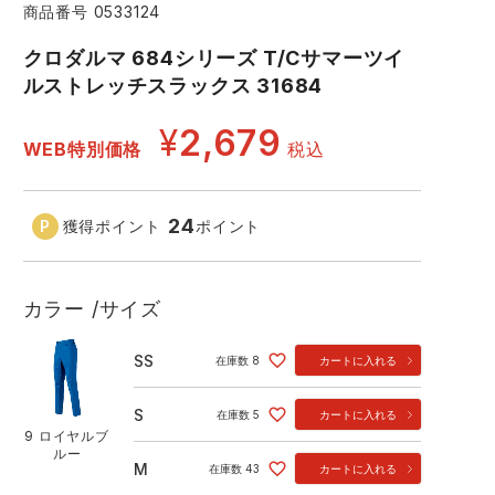
商品番号
0533124
コーコス ランキング
つなぎ
GDジャパン
カーシーカシマ
クロダルマ 684シリーズ T/Cサマーツイ
商品
ルストレッチスラックス 31684
商品
ムービンカット
グラディエーター
¥
2,679
WEB特別価格
税込
サーヴォ
セロリー 大阪支店
24
獲得ポイント
ポイント
スターライト工業
東洋物産工業
9 ロイヤルブルー
カラー
サイズ
SS
在庫数
8
カートに入れる
S
在庫数
5
カートに入れる
9 ロイヤルブ
ルー
M
在庫数
43
カートに入れる