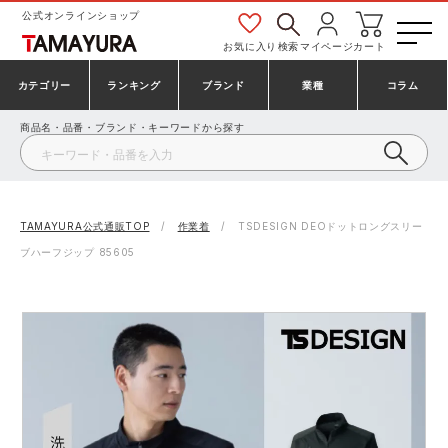
公式オンラインショップ
お気に入り
検索
マイページ
カート
カテゴリー
ランキング
ブランド
業種
コラム
商品名・品番・ブランド・キーワードから探す
安全靴・作業靴
安全靴ランキング
アシックス
建設・建築作業服
ミズノ
シューズ
安全靴スニーカーランキング
プーマ
製造・工場作業服
コンバース（CONVERSE）
TAMAYURA公式通販TOP
作業着
TSDESIGN DEOドットロングスリー
ブハーフジップ 85605
作業着・作業服
シューズランキング
シモン
鉄鋼・機械作業服
バートル
事務服・オフィスウェア
アシックス安全靴ランキング
アイズフロンティア
大工・鳶作業服
TSDESIGN
防寒着
ミズノ安全靴ランキング
寅壱
農作業服
アイトス株式会社