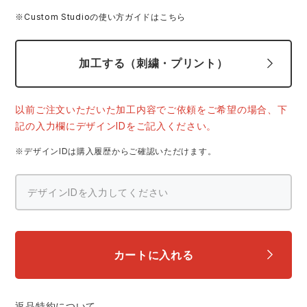
スターライト工業
東洋物産工業
※Custom Studioの使い方ガイドはこちら
ファン付きウェア
弘進ゴム
藤井電工
加工する（刺繍・プリント）
防寒
福山ゴム工業
ビッグボーン商事株式会社
カジュアル
以前ご注文いただいた加工内容でご依頼をご希望の場合、下
記の入力欄にデザインIDをご記入ください。
※デザインIDは購入履歴からご確認いただけます。
カートに入れる
返品特約について