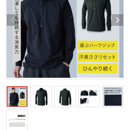
作業着ランキング
コーコス
電気・設備作業服
ジーベック
作業用手袋
アウトドアウェアランキング
クロダルマ
配達・営業作業服
桑和
アウトドア・スポーツ
つなぎランキング
山田辰
自動車整備士作業服
クレヒフク
ワークスーツ
空調服ランキング
おたふく手袋
DIY・日曜大工作業服
マック
コンプレッションウェア
コンプレッションウェアランキング
住商モンブラン
飲食店ユニフォーム
ボンマックス
作業用ポロシャツ
作業用ポロシャツランキング
GUSH FORCE
運送・倉庫作業服
CUP
安全保護具
作業用手袋ランキング
GDジャパン
清掃・ビルメンテ作業服
カーシーカシマ
レインウェア・カッパ
レインウェアランキング
シンメン
夜間・高視認性安全服
日進ゴム
ヤッケ