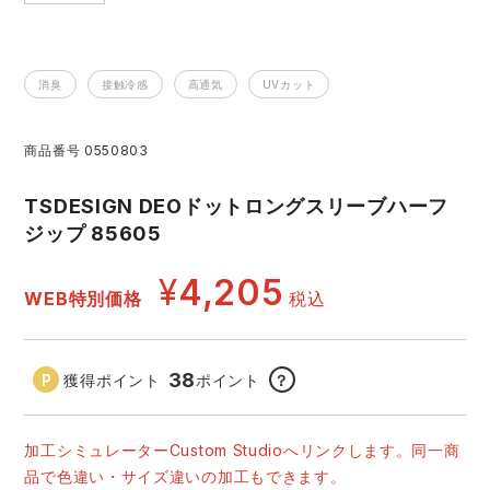
アイズフロンティア ランキング
ハイパーV
医療白衣・介護服
丸五
作業用小物・アクセサリー
消臭
接触冷感
高通気
UVカット
TSDESIGN ランキング
ムービンカット
グラディエーター
鞄・バッグ
商品番号
0550803
コーコス ランキング
ニオイクリア
タカヤ商事
つなぎ
TSDESIGN DEOドットロングスリーブハーフ
ジップ 85605
アイトス ランキング
エアークラフト
自重堂
ファン付き作業着・空調服
¥
4,205
WEB特別価格
税込
ジーベック ランキング
サーヴォ
セロリー 大阪支店
電熱ウェア・ヒートウェア
ネーム刺繍・プリント加工対象商品
アタックベース
サンエス
38
獲得ポイント
ポイント
？
刺繍・プリント加工対象商品
作業着
中塚被服
イーブンリバー
加工シミュレーターCustom Studioへリンクします。同一商
ニット
品で色違い・サイズ違いの加工もできます。